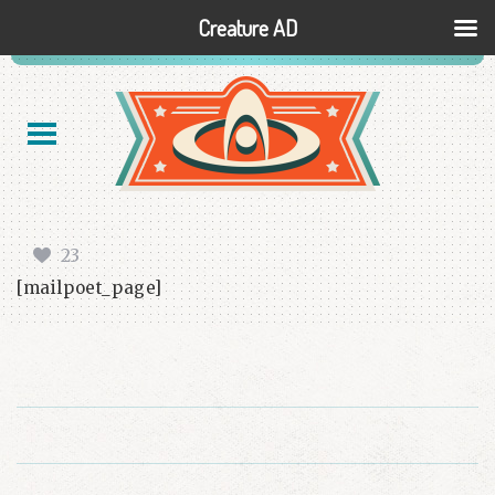
Creature AD
23
[mailpoet_page]