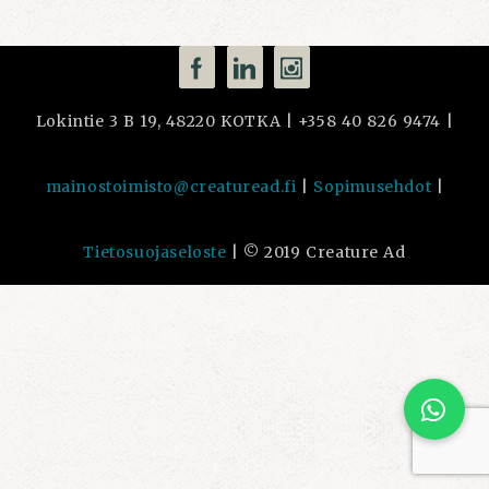
Lokintie 3 B 19, 48220 KOTKA | +358 40 826 9474 |
mainostoimisto@creaturead.fi
|
Sopimusehdot
|
Tietosuojaseloste
| © 2019 Creature Ad