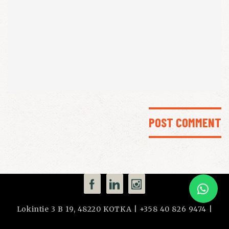
Lokintie 3 B 19, 48220 KOTKA | +358 40 826 9474 |