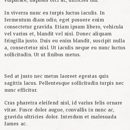
vulputate, dapibus orci ac, ultricies dui.
In viverra nunc eu turpis luctus iaculis. In
fermentum diam odio, eget posuere enim
consectetur gravida. Etiam ipsum libero, vehicula
vel varius et, blandit vel nisi. Donec aliquam
fringilla justo. Duis eu enim blandit, suscipit nulla
a, consectetur nisl. Ut iaculis neque eu nunc luctus
sollicitudin. Ut ut finibus metus.
Sed at justo nec metus laoreet egestas quis
sagittis lacus. Pellentesque sollicitudin turpis nec
nunc efficitur.
Cras pharetra eleifend nisl, id varius felis ornare
vitae. Fusce dolor augue, convallis in nunc ac,
gravida ultricies dolor. Interdum et malesuada
fames ac.