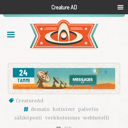
Creature AD
24
TAMMI
CreatureAd
domain
kotisivut
palvelin
sähköposti
verkkotunnus
webhotelli